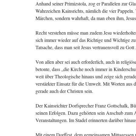
Anhand seiner Primizstola, zog er Parallelen zur Gl
Wahrzeichen Kainsrichts, nämlich die vier Pappeln. 
Märchen, sondern wahrhaft, da man eben ihm, Jesus
Recht verstehen müsse man zudem Jesu wiederholten
sich immer wieder auf das Richtige und Wichtige zu 
Tatsache, dass man seit Jesus vertrauensvoll zu Gott
Von allen aber sei auch erforderlich, auch in relig
betonte, dass „die Kirche noch immer in Kinderschu
weit über Theologische hinaus und zeige sich gerad
verstärkter Einsatz für die Umwelt. Mit Worten aus 
gerade auch der Christen sein.
Der Kainsrichter Dorfsprecher Franz Gottschalk, Bü
seinen Erfolgen. Dazu gehörten sein Anschub zum Au
Veranstaltungen. Im Stadel erinnerten darüber hinaus
Mit einem Dorffest, dem gemeinsamen Mittagessen u