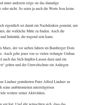
und unter anderem zeige sie das damalige
oder nicht. So seien ja auch die Worte Jesu keine
ch eigentlich sei damit ein Nachdenken gemeint, um
en, die wirkliche Mitte zu finden. Auch die
nd Intimität, die tragend sein kann.
inals Marx, der vor sieben Jahren im Bamberger Dom
se. Auch gehe jener von so vielen verlangte Umbau
iel auch das Sich-Impfen-Lassen dazu und ein
irst“ gelten und der Umweltschutz ein Anliegen
e Lindner gratulierten Pater Alfred Lindner zu
seine ambitionierten interreligiösen
ele weitere seiner Aktivitäten.
ut fort. Und alle wünschten sich, dass das