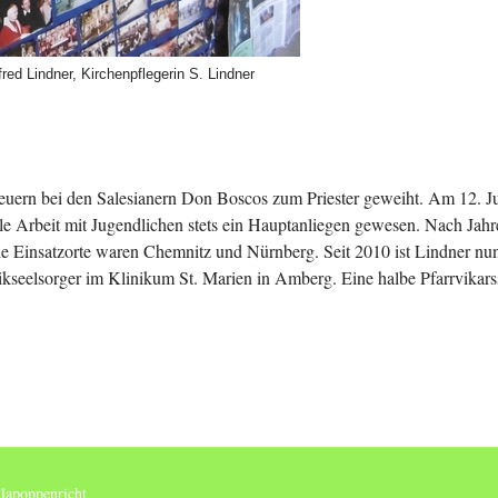
fred Lindner, Kirchenpflegerin S. Lindner
ern bei den Salesianern Don Boscos zum Priester geweiht. Am 12. Jul
le Arbeit mit Jugendlichen stets ein Hauptanliegen gewesen. Nach Jah
le Einsatzorte waren Chemnitz und Nürnberg. Seit 2010 ist Lindner nun
nikseelsorger im Klinikum St. Marien in Amberg. Eine halbe Pfarrvikarsst
lapoppenricht