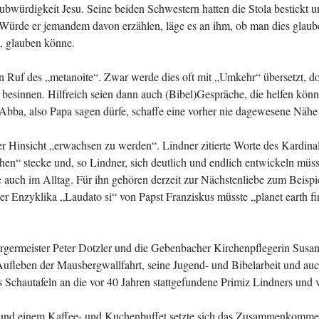
aubwürdigkeit Jesu. Seine beiden Schwestern hatten die Stola bestickt 
Würde er jemandem davon erzählen, läge es an ihm, ob man dies glaube 
, glauben könne.
 Ruf des „metanoite“. Zwar werde dies oft mit „Umkehr“ übersetzt, do
besinnen. Hilfreich seien dann auch (Bibel)Gespräche, die helfen könnt
 Abba, also Papa sagen dürfe, schaffe eine vorher nie dagewesene Nähe u
iöser Hinsicht „erwachsen zu werden“. Lindner zitierte Worte des Kard
hen“ stecke und, so Lindner, sich deutlich und endlich entwickeln müs
e auch im Alltag. Für ihn gehören derzeit zur Nächstenliebe zum Beisp
der Enzyklika „Laudato si“ von Papst Franziskus müsste „planet earth f
rgermeister Peter Dotzler und die Gebenbacher Kirchenpflegerin Susann
fleben der Mausbergwallfahrt, seine Jugend- und Bibelarbeit und auch 
 Schautafeln an die vor 40 Jahren stattgefundene Primiz Lindners und vi
nd einem Kaffee- und Kuchenbuffet setzte sich das Zusammenkommen g